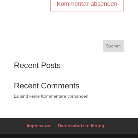
A
l
t
e
r
Suchen
n
a
Recent Posts
t
i
v
Recent Comments
e
:
Es sind keine Kommentare vorhanden.
Impressum
Datenschutzerklärung