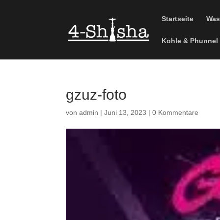
Startseite
Was
Kohle & Phunnel
gzuz-foto
von
admin
|
Juni 13, 2023
|
0 Kommentare